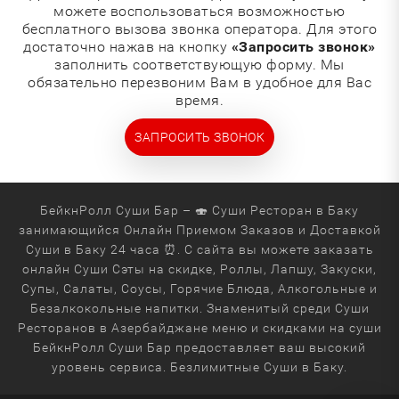
можете воспользоваться возможностью
бесплатного вызова звонка оператора. Для этого
достаточно нажав на кнопку
«Запросить звонок»
заполнить соответствующую форму. Мы
обязательно перезвоним Вам в удобное для Вас
время.
ЗАПРОСИТЬ ЗВОНОК
БейкнРолл Суши Бар – 🍣 Суши Ресторан в Баку
занимающийся Онлайн Приемом Заказов и Доставкой
Суши в Баку 24 часа ⏰. С сайта вы можете заказать
онлайн Суши Сэты на скидке, Роллы, Лапшу, Закуски,
Супы, Салаты, Соусы, Горячие Блюда, Алкогольные и
Безалкокольные напитки. Знаменитый среди Суши
Ресторанов в Азербайджане меню и скидками на суши
БейкнРолл Суши Бар предоставляет ваш высокий
уровень сервиса. Безлимитные Суши в Баку.