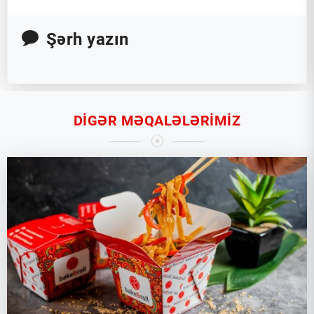
Şərh yazın
DIGƏR MƏQALƏLƏRIMIZ