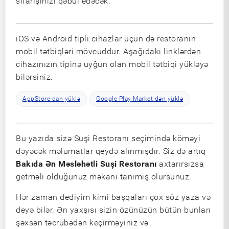
sifarişinizi qəbul edəcək.
iOS və Android tipli cihazlar üçün də restoranın
mobil tətbiqləri mövcuddur. Aşağıdakı linklərdən
cihazınızın tipinə uyğun olan mobil tətbiqi yükləyə
bilərsiniz.
AppStore-dan yüklə
Google Play Market-dən yüklə
Bu yazıda sizə Suşi Restoranı seçimində köməyi
dəyəcək məlumatlar qeydə alınmışdır. Siz də artıq
Bakıda Ən Məsləhətli Suşi Restoranı
axtarırsızsa
getməli olduğunuz məkanı tanımış olursunuz.
Hər zaman dediyim kimi başqaları çox söz yaza və
deyə bilər. Ən yaxşısı sizin özünüzün bütün bunları
şəxsən təcrübədən keçirməyiniz və