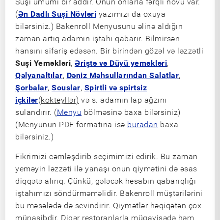
Suşi ümumi bir addır. Onun onlarla fərqli növü var.
(
Ən Dadlı Suşi Növləri
yazımızı da oxuya
bilərsiniz.) Bakenroll Menyusunu əlinə aldığın
zaman artıq adamın iştahı qabarır. Bilmirsən
hansını sifariş edəsən. Bir birindən gözəl və ləzzətli
Suşi Yeməkləri
,
Əriştə və Düyü yeməkləri
,
Qəlyanaltılar
,
Dəniz Məhsullarından Salatlar
,
Şorbalar
,
Souslar
,
Spirtli və spirtsiz
içkilər
(kokteyllər)
və s. adamın lap ağzını
sulandırır. (
Menyu
bölməsinə baxa bilərsiniz)
(Menyunun PDF formatına isə
buradan
baxa
bilərsiniz.)
Fikrimizi cəmləşdirib seçimimizi edirik. Bu zaman
yeməyin ləzzəti ilə yanaşı onun qiymətini də əsas
diqqətə alırıq. Çünkü, gələcək hesabın qabarıqlığı
iştahımızı söndürməməlidir. Bakenroll müştərilərini
bu məsələdə də sevindirir. Qiymətlər həqiqətən çox
münasibdir. Digər restoranlarla müqayisədə həm