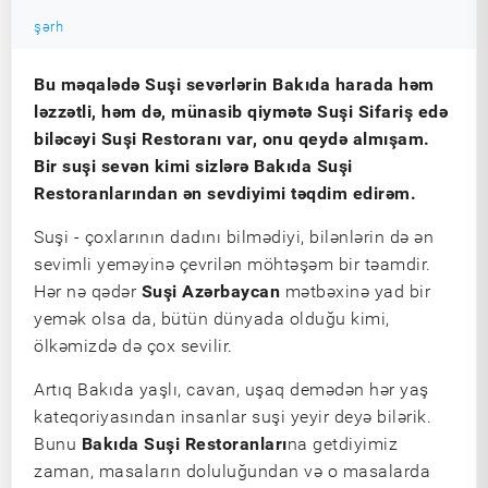
şərh
Bu məqalədə Suşi sevərlərin Bakıda harada həm
ləzzətli, həm də, münasib qiymətə Suşi Sifariş edə
biləcəyi Suşi Restoranı var, onu qeydə almışam.
Bir suşi sevən kimi sizlərə Bakıda Suşi
Restoranlarından ən sevdiyimi təqdim edirəm.
Suşi - çoxlarının dadını bilmədiyi, bilənlərin də ən
sevimli yeməyinə çevrilən möhtəşəm bir təamdir.
Hər nə qədər
Suşi Azərbaycan
mətbəxinə yad bir
yemək olsa da, bütün dünyada olduğu kimi,
ölkəmizdə də çox sevilir.
Artıq Bakıda yaşlı, cavan, uşaq demədən hər yaş
kateqoriyasından insanlar suşi yeyir deyə bilərik.
Bunu
Bakıda Suşi Restoranları
na getdiyimiz
zaman, masaların doluluğundan və o masalarda