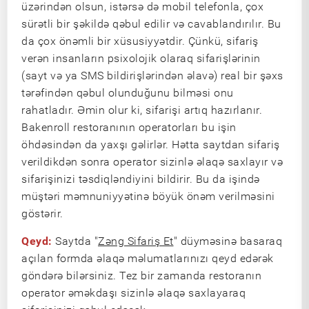
üzərindən olsun, istərsə də mobil telefonla, çox
sürətli bir şəkildə qəbul edilir və cavablandırılır. Bu
da çox önəmli bir xüsusiyyətdir. Çünkü, sifariş
verən insanların psixolojik olaraq sifarişlərinin
(sayt və ya SMS bildirişlərindən əlavə) real bir şəxs
tərəfindən qəbul olunduğunu bilməsi onu
rahatladır. Əmin olur ki, sifarişi artıq hazırlanır.
Bakenroll restoranının operatorları bu işin
öhdəsindən da yaxşı gəlirlər. Hətta saytdan sifariş
verildikdən sonra operator sizinlə əlaqə saxlayır və
sifarişinizi təsdiqləndiyini bildirir. Bu da işində
müştəri məmnuniyyətinə böyük önəm verilməsini
göstərir.
Qeyd:
Saytda "
Zəng Sifariş Et
" düyməsinə basaraq
açılan formda əlaqə məlumatlarınızı qeyd edərək
göndərə bilərsiniz. Tez bir zamanda restoranın
operator əməkdaşı sizinlə əlaqə saxlayaraq