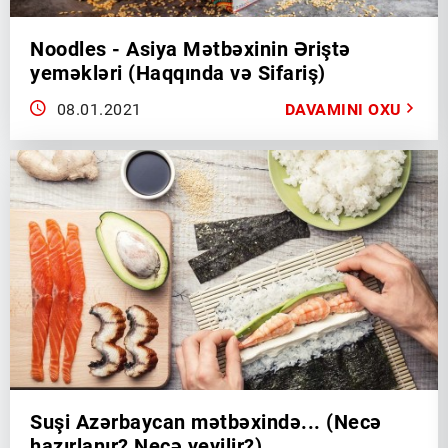
Noodles - Asiya Mətbəxinin Əriştə
yeməkləri (Haqqında və Sifariş)
08.01.2021
DAVAMINI OXU
Suşi Azərbaycan mətbəxində... (Necə
hazırlanır? Necə yeyilir?)