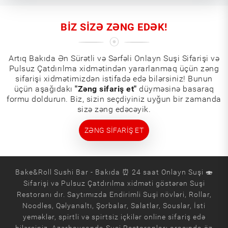
BIZ SIZƏ ZƏNG EDƏK!
Artıq Bakıda Ən Sürətli və Sərfəli Onlayn Suşi Sifarişi və
Pulsuz Çatdırılma xidmətindən yararlanmaq üçün zəng
sifarişi xidmətimizdən istifadə edə bilərsiniz! Bunun
üçün aşağıdakı
"Zəng sifariş et"
düyməsinə basaraq
formu doldurun. Biz, sizin seçdiyiniz uyğun bir zamanda
sizə zəng edəcəyik.
ZƏNG SIFARIŞ ET
Bake&Roll Sushi Bar - Bakıda ⏰ 24 saat Onlayn Suşi 🍣
Sifarişi və Pulsuz Çatdırılma xidməti göstərən Suşi
Restoranı dır. Saytımızda Endirimli Suşi növləri, Rollar,
Noodles, Qəlyanaltı, Şorbalar, Salatlar, Souslar, İsti
yeməklər, spirtli və spirtsiz içkilər online sifariş edə