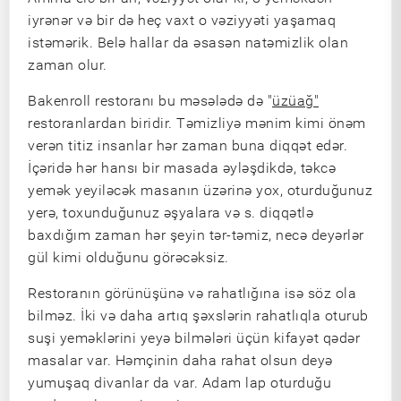
iyrənər və bir də heç vaxt o vəziyyəti yaşamaq
istəmərik. Belə hallar da əsasən natəmizlik olan
zaman olur.
Bakenroll restoranı bu məsələdə də "
üzüağ"
restoranlardan biridir. Təmizliyə mənim kimi önəm
verən titiz insanlar hər zaman buna diqqət edər.
İçəridə hər hansı bir masada əyləşdikdə, təkcə
yemək yeyiləcək masanın üzərinə yox, oturduğunuz
yerə, toxunduğunuz əşyalara və s. diqqətlə
baxdığım zaman hər şeyin tər-təmiz, necə deyərlər
gül kimi olduğunu görəcəksiz.
Restoranın görünüşünə və rahatlığına isə söz ola
bilməz. İki və daha artıq şəxslərin rahatlıqla oturub
suşi yeməklərini yeyə bilmələri üçün kifayət qədər
masalar var. Həmçinin daha rahat olsun deyə
yumuşaq divanlar da var. Adam lap oturduğu