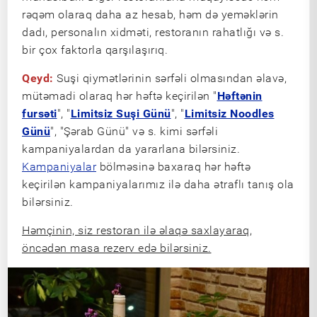
rəqəm olaraq daha az hesab, həm də yeməklərin
dadı, personalın xidməti, restoranın rahatlığı və s.
bir çox faktorla qarşılaşırıq.
Qeyd:
Suşi qiymətlərinin sərfəli olmasından əlavə,
mütəmadi olaraq hər həftə keçirilən "
Həftənin
fursəti
", "
Limitsiz Suşi Günü
", "
Limitsiz Noodles
Günü
", "Şərab Günü" və s. kimi sərfəli
kampaniyalardan da yararlana bilərsiniz.
Kampaniyalar
bölməsinə baxaraq hər həftə
keçirilən kampaniyalarımız ilə daha ətraflı tanış ola
bilərsiniz.
Həmçinin, siz restoran ilə əlaqə saxlayaraq,
öncədən masa rezerv edə bilərsiniz.