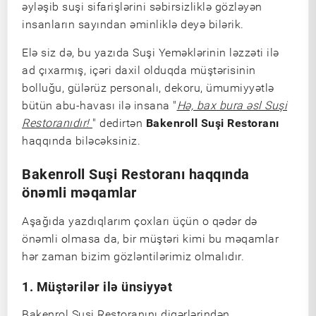
əyləşib suşi sifarişlərini səbirsizliklə gözləyən
insanların sayından əminliklə deyə bilərik.
Elə siz də, bu yazıda Suşi Yeməklərinin ləzzəti ilə
ad çıxarmış, içəri daxil olduqda müştərisinin
bolluğu, gülərüz personalı, dekoru, ümumiyyətlə
bütün abu-havası ilə insana "
Hə, bax bura əsl Suşi
Restoranıdır!
" dedirtən
Bakenroll Suşi Restoranı
haqqında biləcəksiniz.
Bakenroll Suşi Restoranı haqqında
önəmli məqamlar
Aşağıda yazdıqlarım çoxları üçün o qədər də
önəmli olmasa da, bir müştəri kimi bu məqamlar
hər zaman bizim gözləntilərimiz olmalıdır.
1. Müştərilər ilə ünsiyyət
Bakenrol Suşi Restoranını digərlərindən