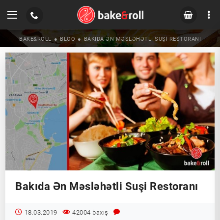
BAKE&ROLL
BLOQ
BAKIDA ƏN MƏSLƏHƏTLI SUŞI RESTORANI
Bakıda Ən Məsləhətli Suşi Restoranı
18.03.2019
42004 baxış