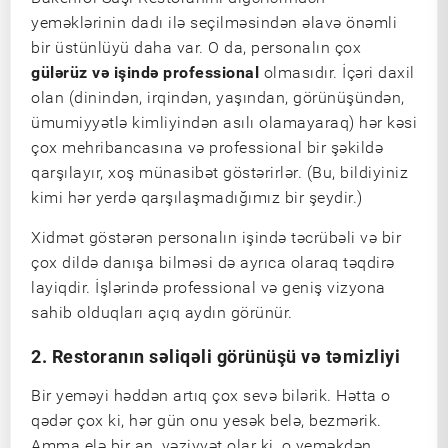
yeməklərinin dadı ilə seçilməsindən əlavə önəmli
bir üstünlüyü daha var. O da, personalın çox
gülərüz və işində professional
olmasıdır. İçəri daxil
olan (dinindən, irqindən, yaşından, görünüşündən,
ümumiyyətlə kimliyindən asılı olamayaraq) hər kəsi
çox mehribancasına və professional bir şəkildə
qarşılayır, xoş münasibət göstərirlər. (Bu, bildiyiniz
kimi hər yerdə qarşılaşmadığımız bir şeydir.)
Xidmət göstərən personalın işində təcrübəli və bir
çox dildə danışa bilməsi də ayrıca olaraq təqdirə
layiqdir. İşlərində professional və geniş vizyona
sahib olduqları açıq aydın görünür.
2. Restoranın səliqəli görünüşü və təmizliyi
Bir yeməyi həddən artıq çox sevə bilərik. Hətta o
qədər çox ki, hər gün onu yesək belə, bezmərik.
Amma elə bir an, vəziyyət olar ki, o yeməkdən