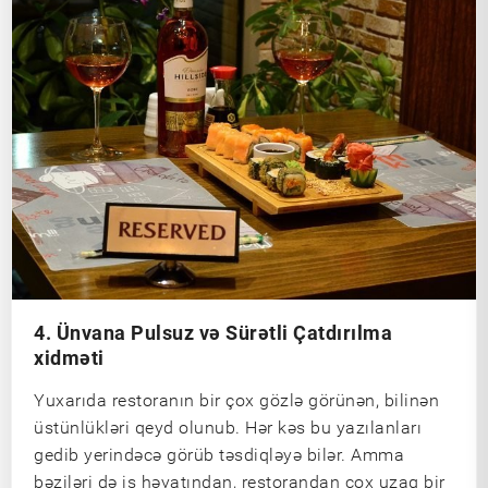
4. Ünvana Pulsuz və Sürətli Çatdırılma
xidməti
Yuxarıda restoranın bir çox gözlə görünən, bilinən
üstünlükləri qeyd olunub. Hər kəs bu yazılanları
gedib yerindəcə görüb təsdiqləyə bilər. Amma
bəziləri də iş həyatından, restorandan çox uzaq bir