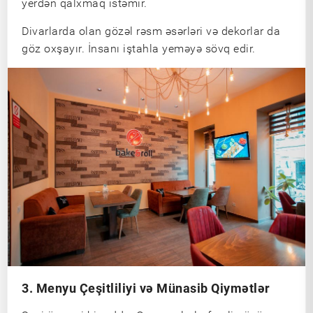
yerdən qalxmaq istəmir.
Divarlarda olan gözəl rəsm əsərləri və dekorlar da
göz oxşayır. İnsanı iştahla yeməyə sövq edir.
3. Menyu Çeşitliliyi və Münasib Qiymətlər