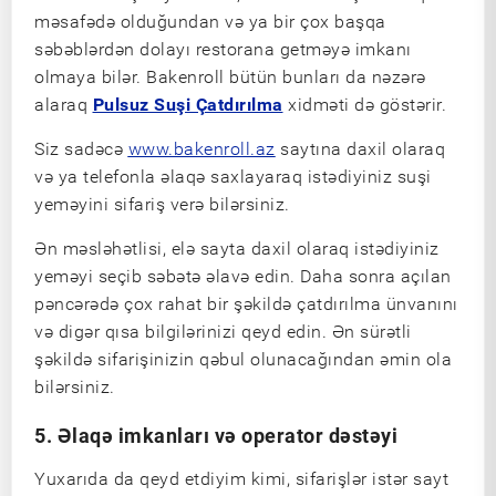
məsafədə olduğundan və ya bir çox başqa
səbəblərdən dolayı restorana getməyə imkanı
olmaya bilər. Bakenroll bütün bunları da nəzərə
alaraq
Pulsuz Suşi Çatdırılma
xidməti də göstərir.
Siz sadəcə
www.bakenroll.az
saytına daxil olaraq
və ya telefonla əlaqə saxlayaraq istədiyiniz suşi
yeməyini sifariş verə bilərsiniz.
Ən məsləhətlisi, elə sayta daxil olaraq istədiyiniz
yeməyi seçib səbətə əlavə edin. Daha sonra açılan
pəncərədə çox rahat bir şəkildə çatdırılma ünvanını
və digər qısa bilgilərinizi qeyd edin. Ən sürətli
şəkildə sifarişinizin qəbul olunacağından əmin ola
bilərsiniz.
5. Əlaqə imkanları və operator dəstəyi
Yuxarıda da qeyd etdiyim kimi, sifarişlər istər sayt