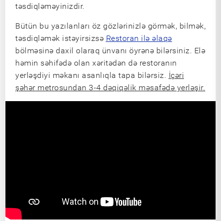
təsdiqləməyinizdir.
Bütün bu yazılanları öz gözlərinizlə görmək, bilmək,
təsdiqləmək istəyirsizsə
Restoran ilə əlaqə
bölməsinə daxil olaraq ünvanı öyrənə bilərsiniz. Elə
həmin səhifədə olan xəritədən də restoranın
yerləşdiyi məkanı asanlıqla tapa bilərsiz.
İçəri
şəhər metrosundan 3-4 dəqiqəlik məsafədə yerləşir.