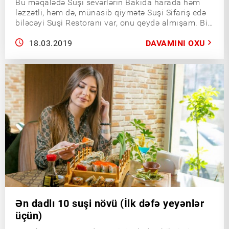
Bu məqalədə Suşi sevərlərin Bakıda harada həm
ləzzətli, həm də, münasib qiymətə Suşi Sifariş edə
biləcəyi Suşi Restoranı var, onu qeydə almışam. Bir
suşi sevən kimi sizlərə Bakıda Suşi
Restoranlarından ən sevdiyimi təqdim edirəm.
18.03.2019
DAVAMINI OXU
Ən dadlı 10 suşi növü (İlk dəfə yeyənlər
üçün)