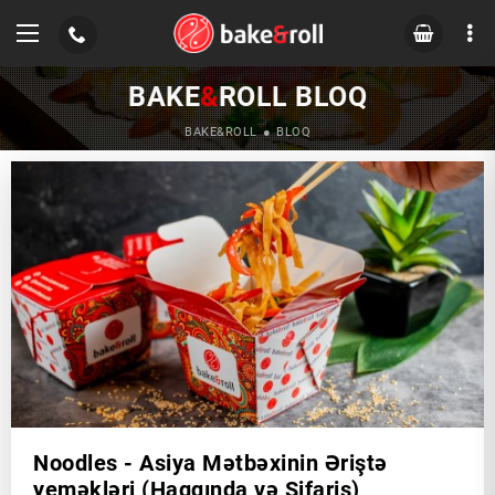
BAKE
&
ROLL BLOQ
BAKE&ROLL
BLOQ
Noodles - Asiya Mətbəxinin Əriştə
yeməkləri (Haqqında və Sifariş)