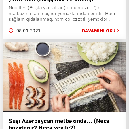
Noodles (Əriştə yeməkləri) günümüzdə Çin
mətbəxinin ən məşhur yeməklərindən biridir. Həm
sağlam qidalanmaq, həm də ləzzətli yeməklər
axtarırsızsa bu məqalədə noodle haqqında ən
dolğun və maraqlı məlumatları sizinlə paylaşırıq.
08.01.2021
DAVAMINI OXU
Suşi Azərbaycan mətbəxində... (Necə
hazırlanır? Necə yeyilir?)