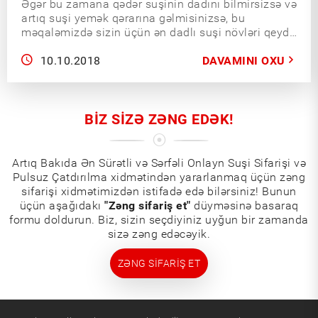
Əgər bu zamana qədər suşinin dadını bilmirsizsə və
artıq suşi yemək qərarına gəlmisinizsə, bu
məqaləmizdə sizin üçün ən dadlı suşi növləri qeyd
olunub. Məqaləni sona qədər oxuyub ilk suşi
təcrübəniz üçün ən doğru seçimi edə bilərsiniz.
10.10.2018
DAVAMINI OXU
BIZ SIZƏ ZƏNG EDƏK!
Artıq Bakıda Ən Sürətli və Sərfəli Onlayn Suşi Sifarişi və
Pulsuz Çatdırılma xidmətindən yararlanmaq üçün zəng
sifarişi xidmətimizdən istifadə edə bilərsiniz! Bunun
üçün aşağıdakı
"Zəng sifariş et"
düyməsinə basaraq
formu doldurun. Biz, sizin seçdiyiniz uyğun bir zamanda
sizə zəng edəcəyik.
ZƏNG SIFARIŞ ET