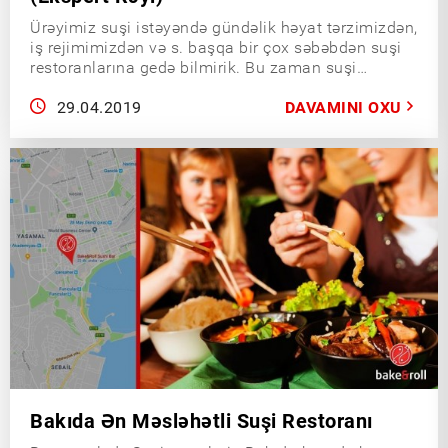
Ürəyimiz suşi istəyəndə gündəlik həyat tərzimizdən,
iş rejimimizdən və s. başqa bir çox səbəbdən suşi
restoranlarına gedə bilmirik. Bu zaman suşi
çatdırılması xidməti göstərən suşi restoranları
işimizi rahatlaşdırır.
29.04.2019
DAVAMINI OXU
Bakıda Ən Məsləhətli Suşi Restoranı