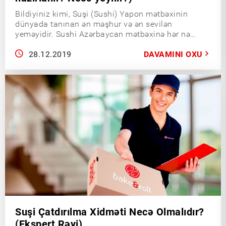
Bildiyiniz kimi, Suşi (Sushi) Yapon mətbəxinin
dünyada tanınan ən məşhur və ən sevilən
yeməyidir. Sushi Azərbaycan mətbəxinə hər nə
qədər yad olsa da, son illərdə ölkəmizdə də çox
geniş kütlə tərəfindən sevilərək yeyilməyə başlayıb.
28.12.2019
DAVAMINI OXU
Elə ona görə də, bu məqalədə Suşi hazırlanması,
süfrələrə servis edilməsi, ümumiyyətlə, suşi
haqqında bir çox maraqlı məlumatları sizinlə
paylaşmışıq.
Suşi Çatdırılma Xidməti Necə Olmalıdır?
(Ekspert Rəyi)