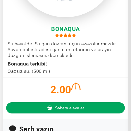
BONAQUA
Su həyatdır. Su qan dövranı üçün əvəzolunmazdır.
Suyun bol istifadəsi qan damarlarının və ürəyin
düzgün işləməsinə kömək edir.
Bonaqua tərkibi:
Qazsız su. (500 ml)
2.00
Səbətə əlavə et
Şərh yazın