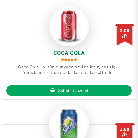
3.00
СOCA COLA
Сoca Cola - bütün dünyada sevilən ləziz, qazlı içki.
Yeməklərinizi Coca Cola ilə daha ləzzətli edin.
Səbətə əlavə et
3.00