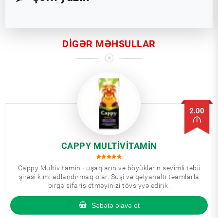
DIGƏR MƏHSULLAR
2.00
CAPPY MULTIVITAMIN
Cappy Multivitamin - uşaqların və böyüklərin sevimli təbii
şirəsi kimi adlandırmaq olar. Suşi və qəlyanaltı təamlarla
birgə sifariş etməyinizi tövsiyyə edirik.
Səbətə əlavə et