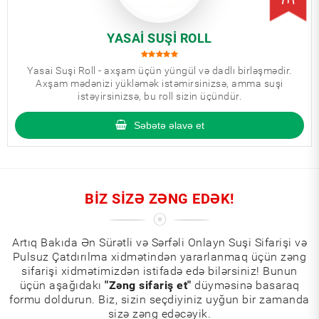
YASAI SUŞI ROLL
Yasai Suşi Roll - axşam üçün yüngül və dadlı birləşmədir.
Axşam mədənizi yükləmək istəmirsinizsə, amma suşi
istəyirsinizsə, bu roll sizin üçündür.
Səbətə əlavə et
BIZ SIZƏ ZƏNG EDƏK!
Artıq Bakıda Ən Sürətli və Sərfəli Onlayn Suşi Sifarişi və
Pulsuz Çatdırılma xidmətindən yararlanmaq üçün zəng
sifarişi xidmətimizdən istifadə edə bilərsiniz! Bunun
üçün aşağıdakı
"Zəng sifariş et"
düyməsinə basaraq
formu doldurun. Biz, sizin seçdiyiniz uyğun bir zamanda
sizə zəng edəcəyik.