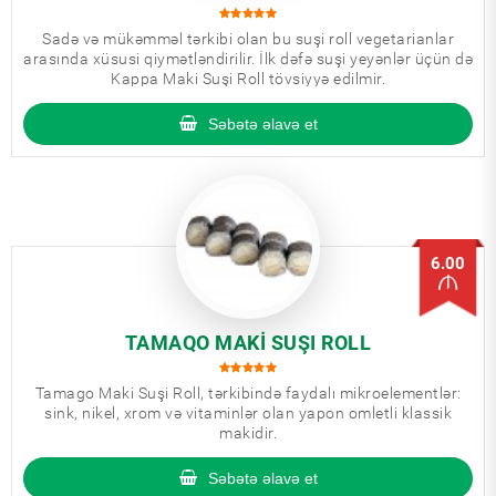
Sadə və mükəmməl tərkibi olan bu suşi roll vegetarianlar
arasında xüsusi qiymətləndirilir. İlk dəfə suşi yeyənlər üçün də
Kappa Maki Suşi Roll tövsiyyə edilmir.
Səbətə əlavə et
6.00
TAMAQO MAKI SUŞI ROLL
Tamago Maki Suşi Roll, tərkibində faydalı mikroelementlər:
sink, nikel, xrom və vitaminlər olan yapon omletli klassik
makidir.
Səbətə əlavə et