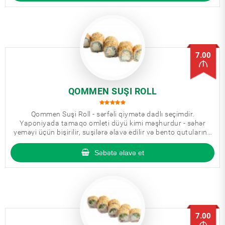
7.00
QOMMEN SUŞI ROLL
Qommen Suşi Roll - sərfəli qiymətə dadlı seçimdir.
Yaponiyada tamaqo omleti düyü kimi məşhurdur - səhər
yeməyi üçün bişirilir, suşilərə əlavə edilir və bento qutularına
mütləq daxil edilir.
Səbətə əlavə et
7.00