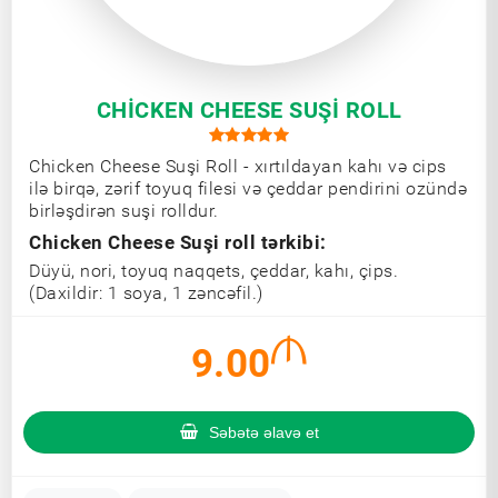
CHICKEN CHEESE SUŞI ROLL
Chicken Cheese Suşi Roll - xırtıldayan kahı və cips
ilə birqə, zərif toyuq filesi və çeddar pendirini ozündə
birləşdirən suşi rolldur.
Chicken Cheese Suşi roll tərkibi:
Düyü, nori, toyuq naqqets, çeddar, kahı, çips.
(Daxildir: 1 soya, 1 zəncəfil.)
9.00
Səbətə əlavə et