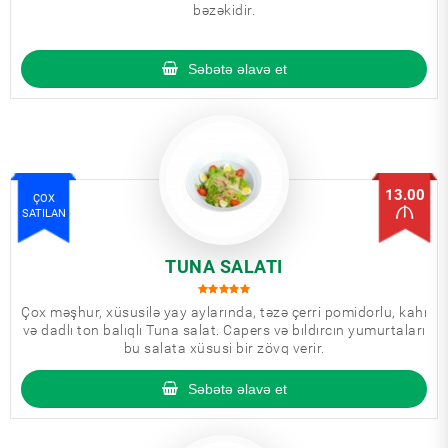
bəzəkidir.
Səbətə əlavə et
13.00
ÇOX
SATILAN
TUNA SALATI
Çox məşhur, xüsusilə yay aylarında, təzə çerri pomidorlu, kahı
və dadlı ton balıqlı Tuna salat. Capers və bıldırcın yumurtaları
bu salata xüsusi bir zövq verir.
Səbətə əlavə et