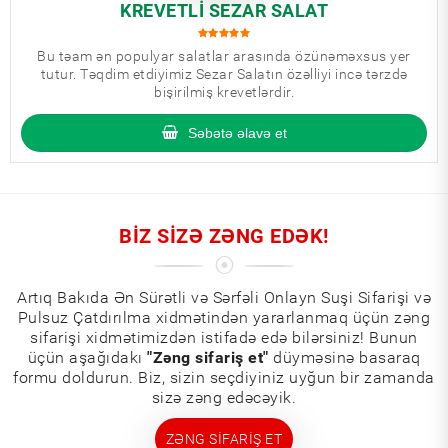
KREVETLI SEZAR SALAT
Bu təam ən populyar salatlar arasında özünəməxsus yer
tutur. Təqdim etdiyimiz Sezar Salatın özəlliyi incə tərzdə
bişirilmiş krevetlərdir.
Səbətə əlavə et
BIZ SIZƏ ZƏNG EDƏK!
Artıq Bakıda Ən Sürətli və Sərfəli Onlayn Suşi Sifarişi və
Pulsuz Çatdırılma xidmətindən yararlanmaq üçün zəng
sifarişi xidmətimizdən istifadə edə bilərsiniz! Bunun
üçün aşağıdakı
"Zəng sifariş et"
düyməsinə basaraq
formu doldurun. Biz, sizin seçdiyiniz uyğun bir zamanda
sizə zəng edəcəyik.
ZƏNG SIFARIŞ ET