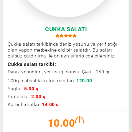
CUKKA SALATI
Çukka salatı tərkibində dəniz yosunu və yer fıstığı
olan yapon mətbəxinə aid bir salatdır. Bu salatı
pulsuz çatdırılma ilə onlayn sifariş edə bilərsiniz.
Cukka salatı tərkibi:
Dəniz yosunları, yer fıstığı sousu. Çəki - 150 qr.
100q məhsulda kalori miqdarı:
120.00
Yağlar:
5.00 q
Proteinlər:
2.00 q
Karbohidratlar:
14.00 q
10.00