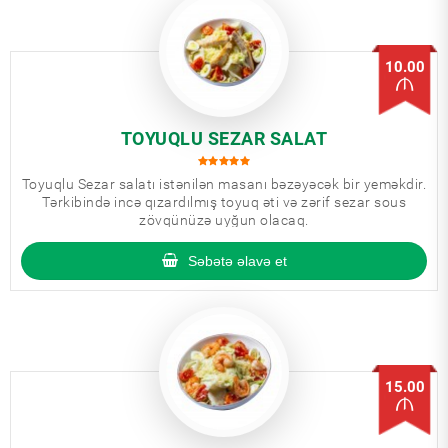
10.00
TOYUQLU SEZAR SALAT
Toyuqlu Sezar salatı istənilən masanı bəzəyəcək bir yeməkdir.
Tərkibində incə qızardılmış toyuq əti və zərif sezar sous
zövqünüzə uyğun olacaq.
Səbətə əlavə et
15.00