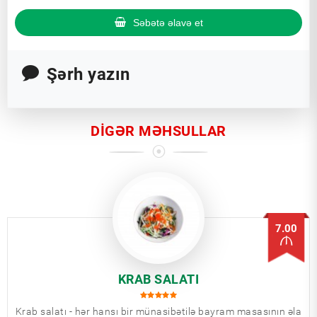
Səbətə əlavə et
Şərh yazın
DIGƏR MƏHSULLAR
7.00
KRAB SALATI
Krab salatı - hər hansı bir münasibətilə bayram masasının əla