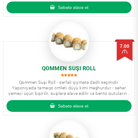
Səbətə əlavə et
7.00
QOMMEN SUŞI ROLL
Qommen Suşi Roll - sərfəli qiymətə dadlı seçimdir.
Yaponiyada tamaqo omleti düyü kimi məşhurdur - səhər
yeməyi üçün bişirilir, suşilərə əlavə edilir və bento qutularına
mütləq daxil edilir.
Səbətə əlavə et