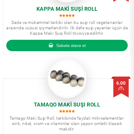
KAPPA MAKI SUŞI ROLL
Sadə və mükəmməl tərkibi olan bu suşi roll vegetarianlar
arasında xüsusi qiymətləndirilir. İlk dəfə suşi yeyənlər üçün də
Kappa Maki Suşi Roll tövsiyyə edilmir.
Səbətə əlavə et
6.00
TAMAQO MAKI SUŞI ROLL
Tamago Maki Suşi Roll, tərkibində faydalı mikroelementlər:
sink, nikel, xrom və vitaminlər olan yapon omletli klassik
makidir.