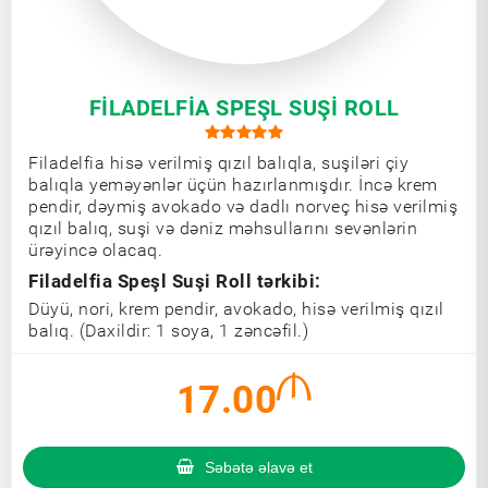
FILADELFIA SPEŞL SUŞI ROLL
Filadelfia hisə verilmiş qızıl balıqla, suşiləri çiy
balıqla yeməyənlər üçün hazırlanmışdır. İncə krem
pendir, dəymiş avokado və dadlı norveç hisə verilmiş
qızıl balıq, suşi və dəniz məhsullarını sevənlərin
ürəyincə olacaq.
Filadelfia Speşl Suşi Roll tərkibi:
Düyü, nori, krem pendir, avokado, hisə verilmiş qızıl
balıq. (Daxildir: 1 soya, 1 zəncəfil.)
17.00
Səbətə əlavə et