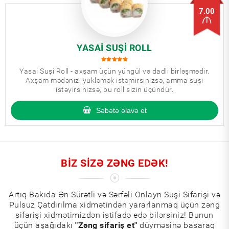
7.00
YASAI SUŞI ROLL
Yasai Suşi Roll - axşam üçün yüngül və dadlı birləşmədir.
Axşam mədənizi yükləmək istəmirsinizsə, amma suşi
istəyirsinizsə, bu roll sizin üçündür.
Səbətə əlavə et
BIZ SIZƏ ZƏNG EDƏK!
Artıq Bakıda Ən Sürətli və Sərfəli Onlayn Suşi Sifarişi və
Pulsuz Çatdırılma xidmətindən yararlanmaq üçün zəng
sifarişi xidmətimizdən istifadə edə bilərsiniz! Bunun
üçün aşağıdakı
"Zəng sifariş et"
düyməsinə basaraq