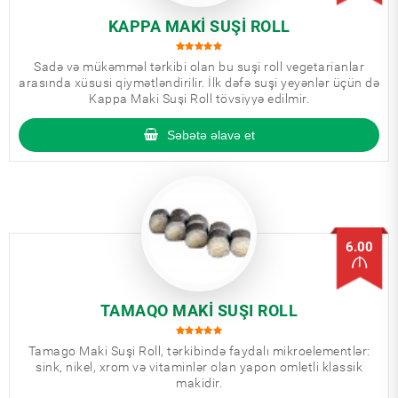
KAPPA MAKI SUŞI ROLL
Sadə və mükəmməl tərkibi olan bu suşi roll vegetarianlar
arasında xüsusi qiymətləndirilir. İlk dəfə suşi yeyənlər üçün də
Kappa Maki Suşi Roll tövsiyyə edilmir.
Səbətə əlavə et
6.00
TAMAQO MAKI SUŞI ROLL
Tamago Maki Suşi Roll, tərkibində faydalı mikroelementlər:
sink, nikel, xrom və vitaminlər olan yapon omletli klassik
makidir.