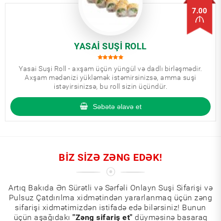
7.00
YASAI SUŞI ROLL
Yasai Suşi Roll - axşam üçün yüngül və dadlı birləşmədir.
Axşam mədənizi yükləmək istəmirsinizsə, amma suşi
istəyirsinizsə, bu roll sizin üçündür.
Səbətə əlavə et
BIZ SIZƏ ZƏNG EDƏK!
Artıq Bakıda Ən Sürətli və Sərfəli Onlayn Suşi Sifarişi və
Pulsuz Çatdırılma xidmətindən yararlanmaq üçün zəng
sifarişi xidmətimizdən istifadə edə bilərsiniz! Bunun
üçün aşağıdakı
"Zəng sifariş et"
düyməsinə basaraq