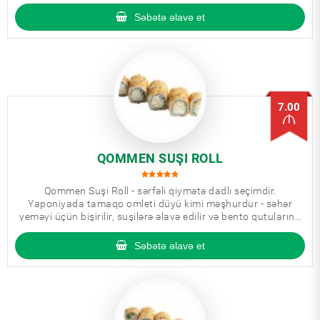
Səbətə əlavə et
7.00
QOMMEN SUŞI ROLL
Qommen Suşi Roll - sərfəli qiymətə dadlı seçimdir.
Yaponiyada tamaqo omleti düyü kimi məşhurdur - səhər
yeməyi üçün bişirilir, suşilərə əlavə edilir və bento qutularına
mütləq daxil edilir.
Səbətə əlavə et