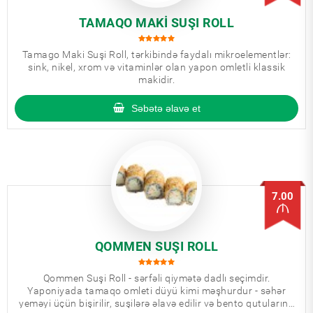
TAMAQO MAKI SUŞI ROLL
Tamago Maki Suşi Roll, tərkibində faydalı mikroelementlər:
sink, nikel, xrom və vitaminlər olan yapon omletli klassik
makidir.
Səbətə əlavə et
7.00
QOMMEN SUŞI ROLL
Qommen Suşi Roll - sərfəli qiymətə dadlı seçimdir.
Yaponiyada tamaqo omleti düyü kimi məşhurdur - səhər
yeməyi üçün bişirilir, suşilərə əlavə edilir və bento qutularına