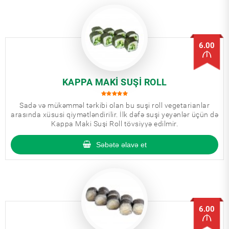
6.00
KAPPA MAKI SUŞI ROLL
Sadə və mükəmməl tərkibi olan bu suşi roll vegetarianlar
arasında xüsusi qiymətləndirilir. İlk dəfə suşi yeyənlər üçün də
Kappa Maki Suşi Roll tövsiyyə edilmir.
Səbətə əlavə et
6.00