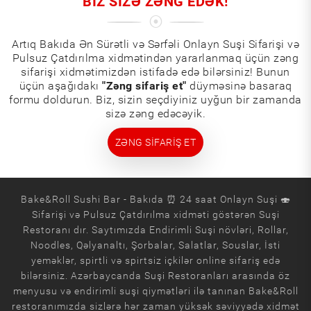
BIZ SIZƏ ZƏNG EDƏK!
Artıq Bakıda Ən Sürətli və Sərfəli Onlayn Suşi Sifarişi və
Pulsuz Çatdırılma xidmətindən yararlanmaq üçün zəng
sifarişi xidmətimizdən istifadə edə bilərsiniz! Bunun
üçün aşağıdakı
"Zəng sifariş et"
düyməsinə basaraq
formu doldurun. Biz, sizin seçdiyiniz uyğun bir zamanda
sizə zəng edəcəyik.
ZƏNG SIFARIŞ ET
Bake&Roll Sushi Bar - Bakıda ⏰ 24 saat Onlayn Suşi 🍣
Sifarişi və Pulsuz Çatdırılma xidməti göstərən Suşi
Restoranı dır. Saytımızda Endirimli Suşi növləri, Rollar,
Noodles, Qəlyanaltı, Şorbalar, Salatlar, Souslar, İsti
yeməklər, spirtli və spirtsiz içkilər online sifariş edə
bilərsiniz. Azərbaycanda Suşi Restoranları arasında öz
menyusu və endirimli suşi qiymətləri ilə tanınan Bake&Roll
restoranımızda sizlərə hər zaman yüksək səviyyədə xidmət