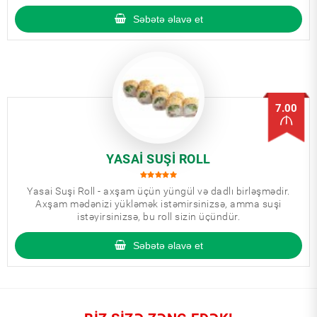
mütləq daxil edilir.
Səbətə əlavə et
7.00
YASAI SUŞI ROLL
Yasai Suşi Roll - axşam üçün yüngül və dadlı birləşmədir.
Axşam mədənizi yükləmək istəmirsinizsə, amma suşi
istəyirsinizsə, bu roll sizin üçündür.
Səbətə əlavə et