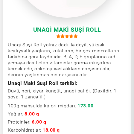
UNAQI MAKI SUŞI ROLL
Unaqi Suşi Roll yalnız dadı ilə deyil, yüksək
keyfiyyətli yağların, zülalların, bir çox mineralların
tərkibinə görə faydalıdır. B, A, D, E qruplarına aid
yeməyə daxil olan vitaminlər görmə inkişafına
kömək edir, onkoloji xəstəliklərin qarşısını alır,
dərinin yaşlanmasının qarşısını alır.
Unaqi Maki Suşi Roll tərkibi:
Düyü, nori, xiyar, künçüt, unaqi balığı. (Daxildir: 1
soya, 1 zəncəfil.)
100q məhsulda kalori miqdarı:
173.00
Yağlar:
8.00 q
Proteinlər:
6.00 q
Karbohidratlar:
18.00 q